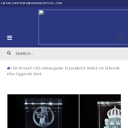
+46 040-236873
INFO@SWEDENCRYSTAL.COM
3D Kristall
3D-rektangulær krystalblok 9x6x3 cm Stående
eller liggende blok