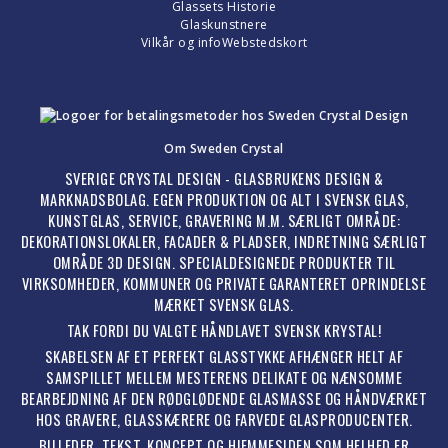
Glassets Historie
Glaskunstnere
Vilkår og info
Webstedskort
Om Sweden Crystal
SVERIGE CRYSTAL DESIGN - GLASBRUKENS DESIGN &
MARKNADSBOLAG. EGEN PRODUKTION OG ALT I SVENSK GLAS,
KUNSTGLAS, SERVICE, GRAVERING M.M. SÆRLIGT OMRÅDE:
DEKORATIONSLOKALER, FACADER & PLADSER, INDRETNING SÆRLIGT
OMRÅDE 3D DESIGN. SPECIALDESIGNEDE PRODUKTER TIL
VIRKSOMHEDER, KOMMUNER OG PRIVATE GARANTERET OPRINDELSE
MÆRKET SVENSK GLAS.
TAK FORDI DU VALGTE HÅNDLAVET SVENSK KRYSTAL!
SKABELSEN AF ET PERFEKT GLASSTYKKE AFHÆNGER HELT AF
SAMSPILLET MELLEM MESTERENS DELIKATE OG NÆNSOMME
BEARBEJDNING AF DEN RØDGLØDENDE GLASMASSE OG HÅNDVÆRKET
HOS GRAVERE, GLASSKÆRERE OG FARVEDE GLASPRODUCENTER.
BILLEDER, TEKST, KONCEPT OG HJEMMESIDEN SOM HELHED ER