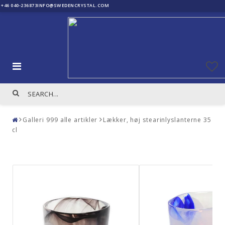
+46 040-236873
INFO@SWEDENCRYSTAL.COM
Galleri 999 alle artikler
Lækker, høj stearinlyslanterne 35
cl