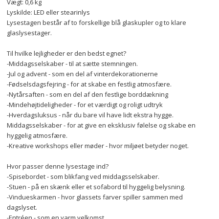
Vægt: 0,6 kg
Lyskilde: LED eller stearinlys
Lysestagen består af to forskellige blå glaskupler og to klare 
glaslysestager.
Til hvilke lejligheder er den bedst egnet?
-Middagsselskaber - til at sætte stemningen.
-Jul og advent - som en del af vinterdekorationerne
-Fødselsdagsfejring - for at skabe en festlig atmosfære.
-Nytårsaften - som en del af den festlige borddækning
-Mindehøjtideligheder - for et værdigt og roligt udtryk
-Hverdagsluksus - når du bare vil have lidt ekstra hygge.
Middagsselskaber - for at give en eksklusiv følelse og skabe en 
hyggelig atmosfære.
-Kreative workshops eller møder - hvor miljøet betyder noget.
Hvor passer denne lysestage ind?
-Spisebordet - som blikfang ved middagsselskaber.
-Stuen - på en skænk eller et sofabord til hyggelig belysning.
-Vindueskarmen - hvor glassets farver spiller sammen med 
dagslyset.
-Entréen - som en varm velkomst.