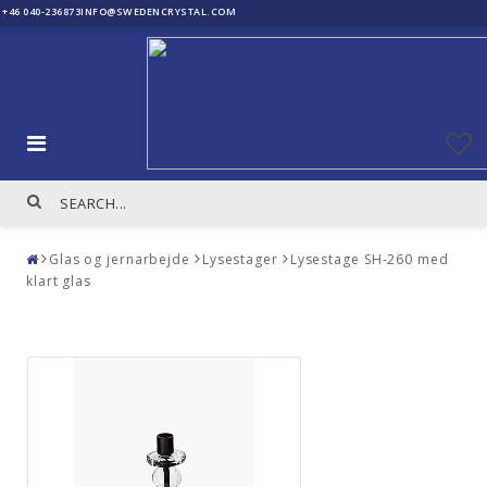
+46 040-236873
INFO@SWEDENCRYSTAL.COM
Glas og jernarbejde
Lysestager
Lysestage SH-260 med
klart glas