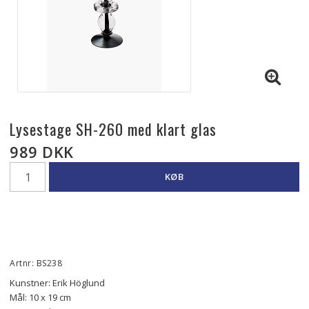
Lysestage SH-260 med klart glas
989 DKK
KØB
Artnr: BS238
Kunstner: Erik Höglund
Mål: 10 x 19 cm