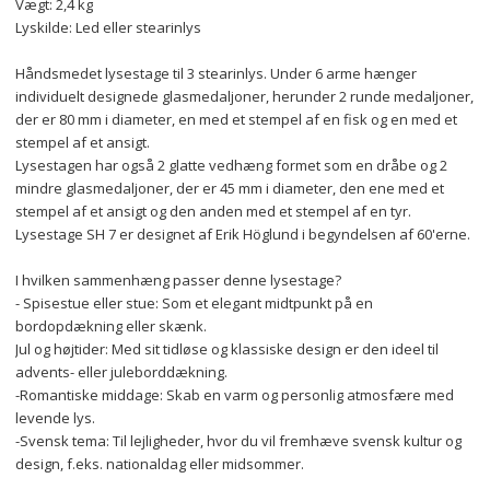
Vægt: 2,4 kg
Lyskilde: Led eller stearinlys
Håndsmedet lysestage til 3 stearinlys. Under 6 arme hænger 
individuelt designede glasmedaljoner, herunder 2 runde medaljoner, 
der er 80 mm i diameter, en med et stempel af en fisk og en med et 
stempel af et ansigt.
Lysestagen har også 2 glatte vedhæng formet som en dråbe og 2 
mindre glasmedaljoner, der er 45 mm i diameter, den ene med et 
stempel af et ansigt og den anden med et stempel af en tyr.
Lysestage SH 7 er designet af Erik Höglund i begyndelsen af 60'erne.
I hvilken sammenhæng passer denne lysestage?
- Spisestue eller stue: Som et elegant midtpunkt på en 
bordopdækning eller skænk.
Jul og højtider: Med sit tidløse og klassiske design er den ideel til 
advents- eller juleborddækning.
-Romantiske middage: Skab en varm og personlig atmosfære med 
levende lys.
-Svensk tema: Til lejligheder, hvor du vil fremhæve svensk kultur og 
design, f.eks. nationaldag eller midsommer.