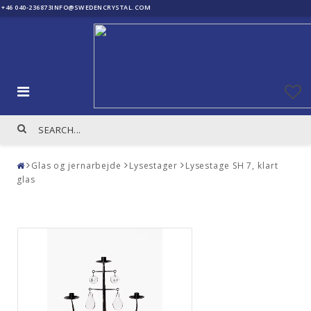
+46 040-236873
INFO@SWEDENCRYSTAL.COM
Glas og jernarbejde
Lysestager
Lysestage SH 7, klart
glas