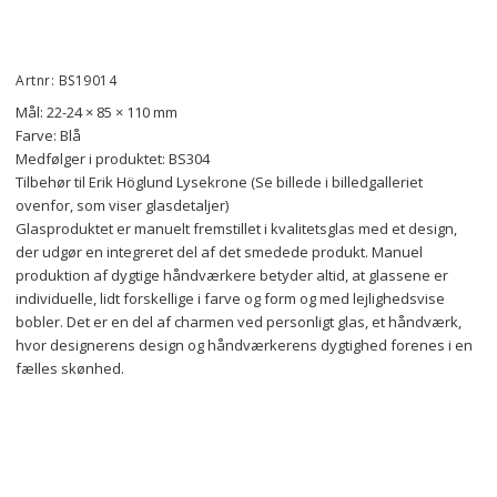
Artnr: BS19014
Mål: 22-24 × 85 × 110 mm
Farve: Blå
Medfølger i produktet: BS304
Tilbehør til Erik Höglund Lysekrone (Se billede i billedgalleriet 
ovenfor, som viser glasdetaljer)
Glasproduktet er manuelt fremstillet i kvalitetsglas med et design, 
der udgør en integreret del af det smedede produkt. Manuel 
produktion af dygtige håndværkere betyder altid, at glassene er 
individuelle, lidt forskellige i farve og form og med lejlighedsvise 
bobler. Det er en del af charmen ved personligt glas, et håndværk, 
hvor designerens design og håndværkerens dygtighed forenes i en 
fælles skønhed.