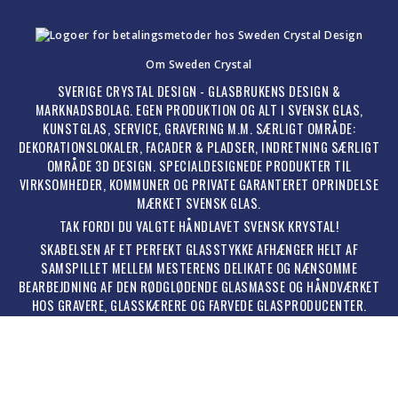
Om Sweden Crystal
SVERIGE CRYSTAL DESIGN - GLASBRUKENS DESIGN &
MARKNADSBOLAG. EGEN PRODUKTION OG ALT I SVENSK GLAS,
KUNSTGLAS, SERVICE, GRAVERING M.M. SÆRLIGT OMRÅDE:
DEKORATIONSLOKALER, FACADER & PLADSER, INDRETNING SÆRLIGT
OMRÅDE 3D DESIGN. SPECIALDESIGNEDE PRODUKTER TIL
VIRKSOMHEDER, KOMMUNER OG PRIVATE GARANTERET OPRINDELSE
MÆRKET SVENSK GLAS.
TAK FORDI DU VALGTE HÅNDLAVET SVENSK KRYSTAL!
SKABELSEN AF ET PERFEKT GLASSTYKKE AFHÆNGER HELT AF
SAMSPILLET MELLEM MESTERENS DELIKATE OG NÆNSOMME
BEARBEJDNING AF DEN RØDGLØDENDE GLASMASSE OG HÅNDVÆRKET
HOS GRAVERE, GLASSKÆRERE OG FARVEDE GLASPRODUCENTER.
BILLEDER, TEKST, KONCEPT OG HJEMMESIDEN SOM HELHED ER
BESKYTTET MATERIALE ©