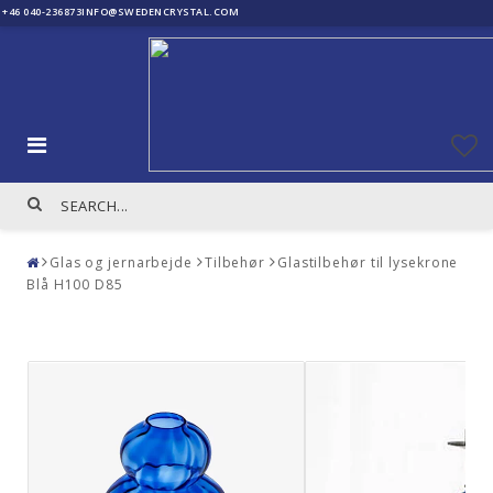
+46 040-236873
INFO@SWEDENCRYSTAL.COM
Glas og jernarbejde
Tilbehør
Glastilbehør til lysekrone
Blå H100 D85