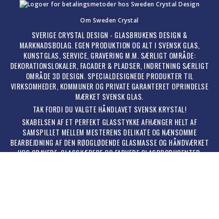
Om Sweden Crystal
SVERIGE CRYSTAL DESIGN - GLASBRUKENS DESIGN &
MARKNADSBOLAG. EGEN PRODUKTION OG ALT I SVENSK GLAS,
KUNSTGLAS, SERVICE, GRAVERING M.M. SÆRLIGT OMRÅDE:
DEKORATIONSLOKALER, FACADER & PLADSER, INDRETNING SÆRLIGT
OMRÅDE 3D DESIGN. SPECIALDESIGNEDE PRODUKTER TIL
VIRKSOMHEDER, KOMMUNER OG PRIVATE GARANTERET OPRINDELSE
MÆRKET SVENSK GLAS.
TAK FORDI DU VALGTE HÅNDLAVET SVENSK KRYSTAL!
SKABELSEN AF ET PERFEKT GLASSTYKKE AFHÆNGER HELT AF
SAMSPILLET MELLEM MESTERENS DELIKATE OG NÆNSOMME
BEARBEJDNING AF DEN RØDGLØDENDE GLASMASSE OG HÅNDVÆRKET
HOS GRAVERE, GLASSKÆRERE OG FARVEDE GLASPRODUCENTER.
BILLEDER, TEKST, KONCEPT OG HJEMMESIDEN SOM HELHED ER
BESKYTTET MATERIALE ©