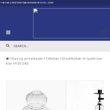
+46 040-236873
INFO@SWEDENCRYSTAL.COM
Glas og jernarbejde
Tilbehør
Glastilbehør til lysekrone
Klar H100 D85