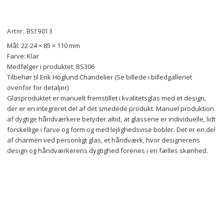
Artnr: BS19013
Mål: 22-24 × 85 × 110 mm
Farve: Klar
Medfølger i produktet: BS306
Tilbehør til Erik Höglund Chandelier (Se billede i billedgalleriet 
ovenfor for detaljer)
Glasproduktet er manuelt fremstillet i kvalitetsglas med et design, 
der er en integreret del af det smedede produkt. Manuel produktion 
af dygtige håndværkere betyder altid, at glassene er individuelle, lidt 
forskellige i farve og form og med lejlighedsvise bobler. Det er en del 
af charmen ved personligt glas, et håndværk, hvor designerens 
design og håndværkerens dygtighed forenes i en fælles skønhed.