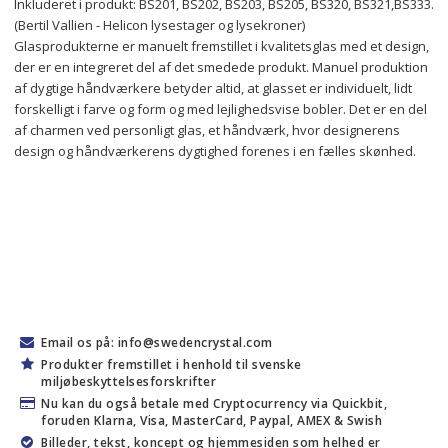
Inkluderet i produkt: BS201, BS202, BS203, BS205, BS320, BS321,BS333.
(Bertil Vallien - Helicon lysestager og lysekroner)
Glasprodukterne er manuelt fremstillet i kvalitetsglas med et design, 
der er en integreret del af det smedede produkt. Manuel produktion 
af dygtige håndværkere betyder altid, at glasset er individuelt, lidt 
forskelligt i farve og form og med lejlighedsvise bobler. Det er en del 
af charmen ved personligt glas, et håndværk, hvor designerens 
design og håndværkerens dygtighed forenes i en fælles skønhed.
Email os på: info@swedencrystal.com
Produkter fremstillet i henhold til svenske
miljøbeskyttelsesforskrifter
Nu kan du også betale med Cryptocurrency via Quickbit,
foruden Klarna, Visa, MasterCard, Paypal, AMEX & Swish
Billeder, tekst, koncept og hjemmesiden som helhed er