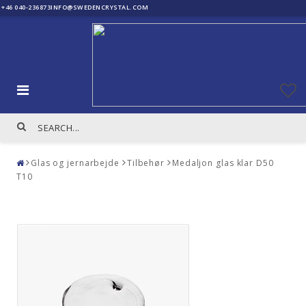
+46 040-236873
INFO@SWEDENCRYSTAL.COM
Glas og jernarbejde
Tilbehør
Medaljon glas klar D50
T10