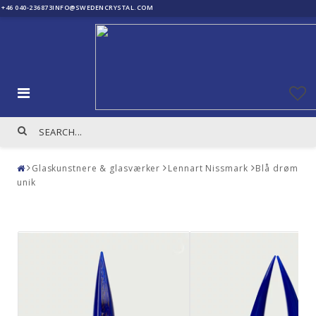
+46 040-236873
INFO@SWEDENCRYSTAL.COM
Glaskunstnere & glasværker
Lennart Nissmark
Blå drøm
unik