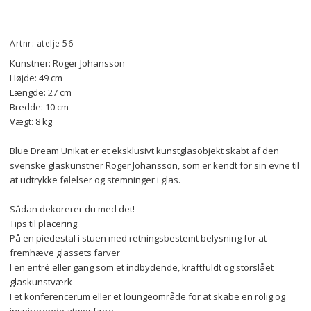
Artnr: atelje 56
Kunstner: Roger Johansson
Højde: 49 cm
Længde: 27 cm
Bredde: 10 cm
Vægt: 8 kg
Blue Dream Unikat er et eksklusivt kunstglasobjekt skabt af den 
svenske glaskunstner Roger Johansson, som er kendt for sin evne til 
at udtrykke følelser og stemninger i glas. 
Sådan dekorerer du med det!
Tips til placering:
På en piedestal i stuen med retningsbestemt belysning for at 
fremhæve glassets farver
I en entré eller gang som et indbydende, kraftfuldt og storslået 
glaskunstværk
I et konferencerum eller et loungeområde for at skabe en rolig og 