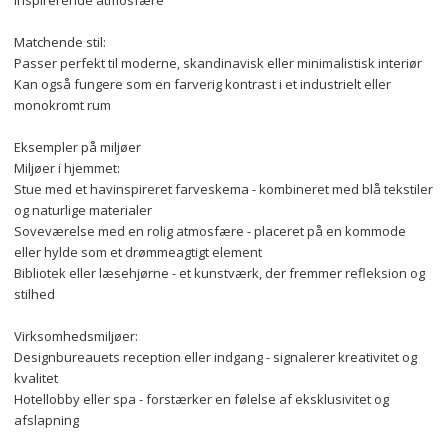
inspirerende atmosfære
Matchende stil:
Passer perfekt til moderne, skandinavisk eller minimalistisk interiør
Kan også fungere som en farverig kontrast i et industrielt eller 
monokromt rum
Eksempler på miljøer
Miljøer i hjemmet:
Stue med et havinspireret farveskema - kombineret med blå tekstiler 
og naturlige materialer
Soveværelse med en rolig atmosfære - placeret på en kommode 
eller hylde som et drømmeagtigt element
Bibliotek eller læsehjørne - et kunstværk, der fremmer refleksion og 
stilhed
Virksomhedsmiljøer:
Designbureauets reception eller indgang - signalerer kreativitet og 
kvalitet
Hotellobby eller spa - forstærker en følelse af eksklusivitet og 
afslapning