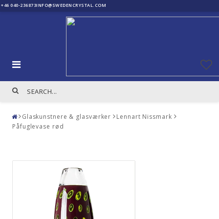
+46 040-236873
INFO@SWEDENCRYSTAL.COM
Glaskunstnere & glasværker
Lennart Nissmark
Påfuglevase rød