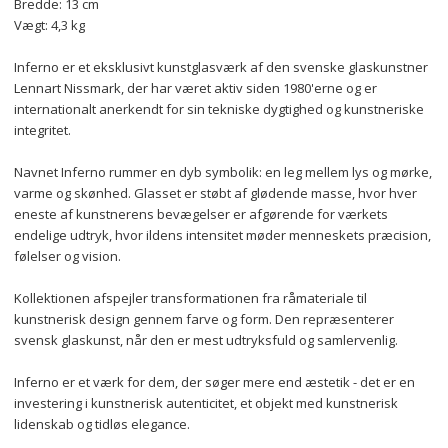
Bredde: 13 cm
Vægt: 4,3 kg
Inferno er et eksklusivt kunstglasværk af den svenske glaskunstner 
Lennart Nissmark, der har været aktiv siden 1980'erne og er 
internationalt anerkendt for sin tekniske dygtighed og kunstneriske 
integritet.
Navnet Inferno rummer en dyb symbolik: en leg mellem lys og mørke, 
varme og skønhed. Glasset er støbt af glødende masse, hvor hver 
eneste af kunstnerens bevægelser er afgørende for værkets 
endelige udtryk, hvor ildens intensitet møder menneskets præcision, 
følelser og vision.
Kollektionen afspejler transformationen fra råmateriale til 
kunstnerisk design gennem farve og form. Den repræsenterer 
svensk glaskunst, når den er mest udtryksfuld og samlervenlig.
Inferno er et værk for dem, der søger mere end æstetik - det er en 
investering i kunstnerisk autenticitet, et objekt med kunstnerisk 
lidenskab og tidløs elegance.