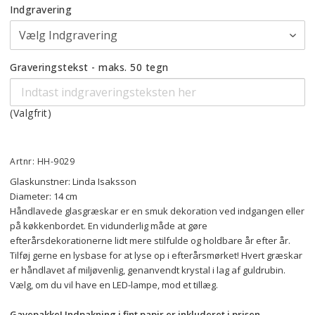
Indgravering
Graveringstekst - maks. 50 tegn
(Valgfrit)
Artnr: HH-9029
Glaskunstner: Linda Isaksson
Diameter: 14 cm
Håndlavede glasgræskar er en smuk dekoration ved indgangen eller 
på køkkenbordet. En vidunderlig måde at gøre 
efterårsdekorationerne lidt mere stilfulde og holdbare år efter år. 
Tilføj gerne en lysbase for at lyse op i efterårsmørket! Hvert græskar 
er håndlavet af miljøvenlig, genanvendt krystal i lag af guldrubin. 
Vælg, om du vil have en LED-lampe, mod et tillæg.
Gavepakke! Indpakning i fint papir er inkluderet i prisen.