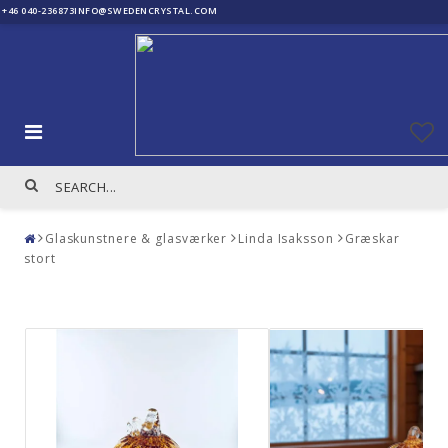
+46 040-236873
INFO@SWEDENCRYSTAL.COM
Glaskunstnere & glasværker
Linda Isaksson
Græskar
stort