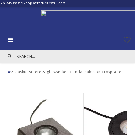
+46 040-236873
INFO@SWEDENCRYSTAL.COM
Glaskunstnere & glasværker
Linda Isaksson
Lysplade