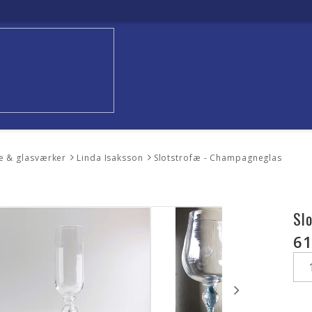
e & glasværker
Linda Isaksson
Slotstrofæ - Champagneglas
Sl
61