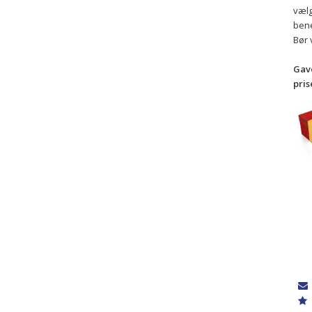
vælg
bene
Bør 
Gave
pris