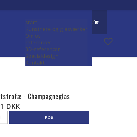
start
/
Kunstnere og glasværker
Om os
referencer
3D-referencer
Specialdesign
Kontakt
otstrofæ - Champagneglas
1 DKK
KØB