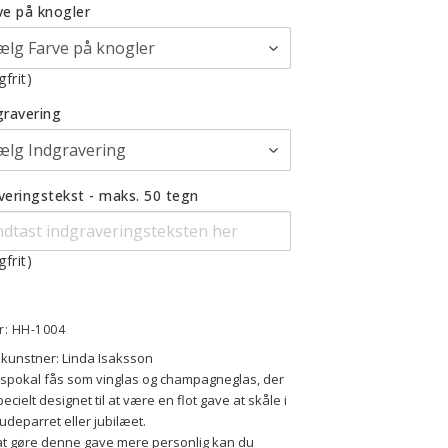
ve på knogler
gfrit)
gravering
veringstekst - maks. 50 tegn
gfrit)
r: HH-1004
kunstner: Linda Isaksson
tspokal fås som vinglas og champagneglas, der 
pecielt designet til at være en flot gave at skåle i 
brudeparret eller jubilæet.
at gøre denne gave mere personlig kan du 