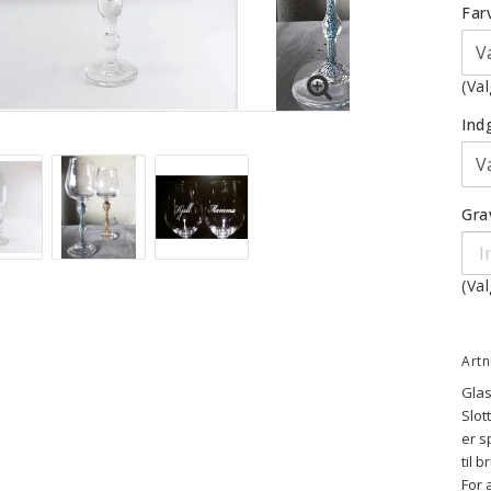
Far
(Val
Ind
Gra
(Val
Artn
Glas
Slot
er s
til 
For 