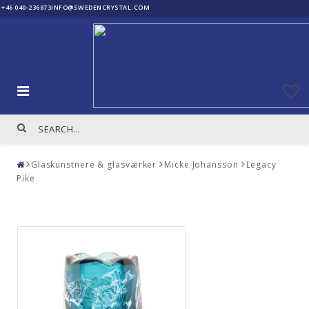
+46 040-236873
INFO@SWEDENCRYSTAL.COM
Glaskunstnere & glasværker
Micke Johansson
Legacy
Pike