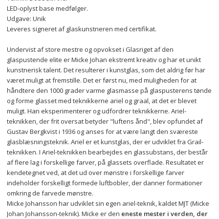
LED-oplyst base medfølger.
Udgave: Unik
Leveres signeret af glaskunstneren med certifikat.
Undervist af store mestre og opvokset i Glasriget af den 
glaspustende elite er Micke Johan ekstremt kreativ og har et unikt 
kunstnerisk talent. Det resulterer i kunstglas, som det aldrig før har 
været muligt at fremstille. Det er først nu, med muligheden for at 
håndtere den 1000 grader varme glasmasse på glaspusterens tønde 
og forme glasset med teknikkerne ariel og graal, at det er blevet 
muligt. Han eksperimenterer og udfordrer teknikkerne. Ariel-
teknikken, der frit oversat betyder "luftens ånd", blev opfundet af 
Gustav Bergkvist i 1936 og anses for at være langt den sværeste 
glasblæsningsteknik. Ariel er et kunstglas, der er udviklet fra Grail-
teknikken. I Ariel-teknikken bearbejdes en glassubstans, der består 
af flere lag i forskellige farver, på glassets overflade. Resultatet er 
kendetegnet ved, at det ud over mønstre i forskellige farver 
indeholder forskelligt formede luftbobler, der danner formationer 
omkring de farvede mønstre. 
Micke Johansson har udviklet sin egen ariel-teknik, kaldet MJT (Micke 
Johan Johansson-teknik). Micke er den 
eneste mester i verden, der 