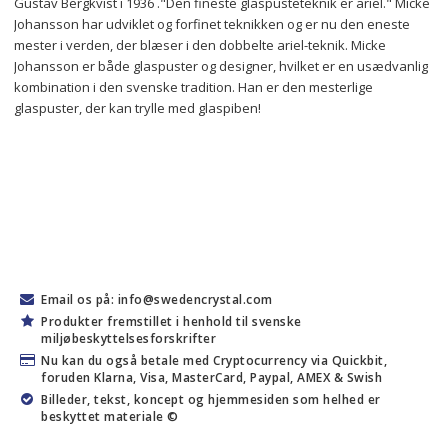
Gustav Bergkvist i 1936 
.
"Den fineste glaspusteteknik er ariel." Micke 
Johansson har udviklet og forfinet teknikken og er nu den eneste 
mester i verden, der blæser i den dobbelte ariel-teknik. Micke 
Johansson er både glaspuster og designer, hvilket er en usædvanlig 
kombination i den svenske tradition.
 Han er den mesterlige 
glaspuster, der kan trylle med glaspiben!
Email os på: info@swedencrystal.com
Produkter fremstillet i henhold til svenske
miljøbeskyttelsesforskrifter
Nu kan du også betale med Cryptocurrency via Quickbit,
foruden Klarna, Visa, MasterCard, Paypal, AMEX & Swish
Billeder, tekst, koncept og hjemmesiden som helhed er
beskyttet materiale ©