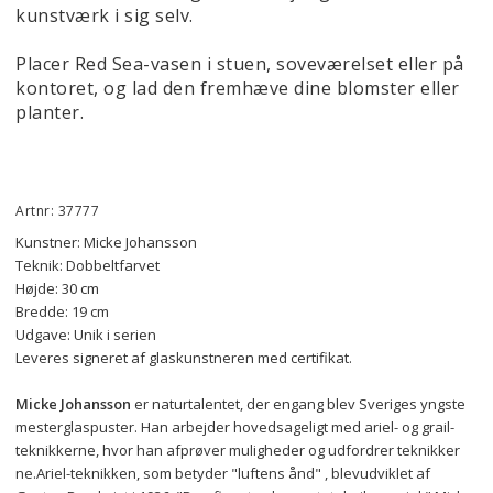
kunstværk i sig selv.
Placer Red Sea-vasen i stuen, soveværelset eller på
kontoret, og lad den fremhæve dine blomster eller
planter.
Artnr: 37777
Kunstner: Micke Johansson
Teknik: Dobbeltfarvet
Højde: 30 cm
Bredde: 19 cm
Udgave: Unik i serien
Leveres signeret af glaskunstneren med certifikat.
Micke Johansson
 er
 naturtalentet, der engang blev Sveriges yngste 
mesterglaspuster. Han arbejder 
hovedsageligt med ariel- og grail-
teknikkerne, hvor han afprøver muligheder og udfordrer teknikker 
ne.
Ariel-teknikken, som betyder "luftens ånd" 
, blev
udviklet af 