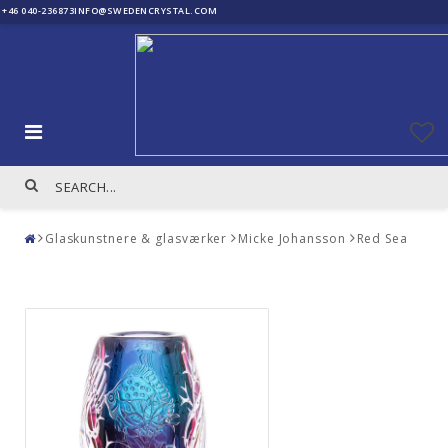
+46 040-236873
INFO@SWEDENCRYSTAL.COM
Glaskunstnere & glasværker
Micke Johansson
Red Sea