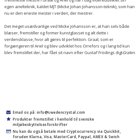
fremmeste mestre i Graal og Ariel og har i dag videreudviklet sin 
egen arielteknik, kaldet MJT (Micke Johan Johansson-teknik), som han 
nu er den eneste mester i verden, der mestrer.
Det meget usædvanlige ved Micke Johansson er, at han selv både 
blæser, fremstiller og former kunstglasset og alt dette i 
verdensklasse, hvor alt gøres til perfektion. Graal, som er 
forgængeren til Ariel og blev udviklet hos Orrefors og i lang tid kun 
blev fremstillet der, har fået sit navn efter Gustaf Frödings digt
Gralen
.
Email os på: info@swedencrystal.com
Produkter fremstillet i henhold til svenske
miljøbeskyttelsesforskrifter
Nu kan du også betale med Cryptocurrency via Quickbit,
foruden Klarna, Visa, MasterCard, Paypal, AMEX & Swish