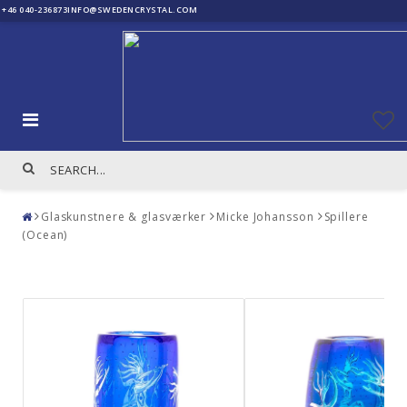
+46 040-236873
INFO@SWEDENCRYSTAL.COM
Glaskunstnere & glasværker
Micke Johansson
Spillere
(Ocean)