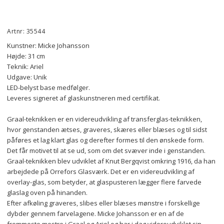
Artnr: 35544
Kunstner: Micke Johansson
Højde: 31 cm
Teknik: Ariel
Udgave: Unik
LED-belyst base medfølger.
Leveres signeret af glaskunstneren med certifikat.
Graal-teknikken
 er en videreudvikling af transferglas-teknikken, 
hvor genstanden ætses, graveres, skæres eller blæses og til sidst 
påføres et lag klart glas og derefter formes til den ønskede form.
Det får motivet til at se ud, som om det svæver inde i genstanden. 
Graal-teknikken blev udviklet af Knut Bergqvist omkring 1916, da han 
arbejdede på Orrefors Glasværk. Det er en videreudvikling af 
overlay-glas, som betyder, at glaspusteren lægger flere farvede 
glaslag oven på hinanden.
Efter afkøling graveres, slibes eller blæses mønstre i forskellige 
dybder gennem farvelagene. Micke Johansson er en af de 