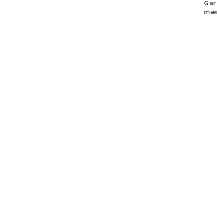
Gar
mær