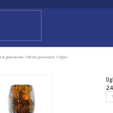
e & glasværker
Micke Johansson
Ugler
Ug
24