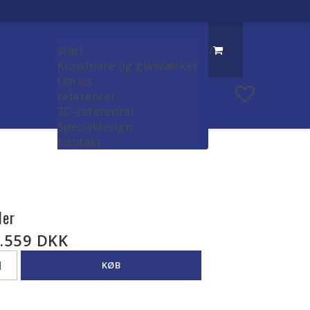
start
/
Kunstnere og glasværker
Om os
referencer
3D-referencer
Specialdesign
Kontakt
ler
.559 DKK
KØB