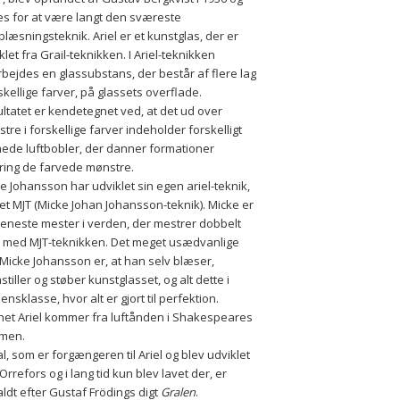
s for at være langt den sværeste 
blæsningsteknik. Ariel er et kunstglas, der er 
klet fra Grail-teknikken. I Ariel-teknikken 
bejdes en glassubstans, der består af flere lag 
rskellige farver, på glassets overflade. 
ltatet er kendetegnet ved, at det ud over 
tre i forskellige farver indeholder forskelligt 
ede luftbobler, der danner formationer 
ing de farvede mønstre. 
e Johansson har udviklet sin egen ariel-teknik, 
et MJT (Micke Johan Johansson-teknik). Micke er 
eneste mester i verden, der mestrer dobbelt 
l med MJT-teknikken. Det meget usædvanlige 
Micke Johansson er, at han selv blæser, 
stiller og støber kunstglasset, og alt dette i 
ensklasse, hvor alt er gjort til perfektion.
et Ariel kommer fra luftånden i Shakespeares 
rmen.
l, som er forgængeren til Ariel og blev udviklet 
Orrefors og i lang tid kun blev lavet der, er 
ldt efter Gustaf Frödings digt 
Gralen
.