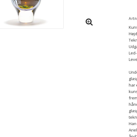
Artn
Kuns
Højd
Tekn
Udg
Led-
Leve
Unde
glas
har 
kuns
frem
hånd
glas
tekn
Han 
Arie
ånd"