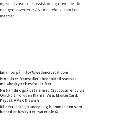
ung solid vase i et klassisk design lavet i Micke 
ns egen suveræne Graariel-teknik, som kun 
mestrer.
Email os på: info@swedencrystal.com
Produkter fremstillet i henhold til svenske
miljøbeskyttelsesforskrifter
Nu kan du også betale med Cryptocurrency via
Quickbit, foruden Klarna, Visa, MasterCard,
Paypal, AMEX & Swish
Billeder, tekst, koncept og hjemmesiden som
helhed er beskyttet materiale ©