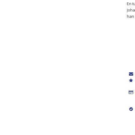
En t
Joha
han 