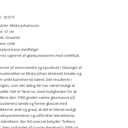
r: 35079
tner: Micke Johansson
e: 31 cm
ik: Graariel
ave: Unik
oplyst base medfølger
res signeret af glaskunstneren med certifikat.
rvist af store mestre og opvokset i Glasriget af 
pustereliten er Micke Johan ekstremt kreativ og 
et unikt kunstnerisk talent. Det resulterer i 
tglas, som det aldrig før har været muligt at 
stille. Det er først nu, med muligheden for at 
tere den 1000 grader varme glasmasse på 
pusterens tønde og forme glasset med 
ikkerne ariel og graal, at det er blevet muligt. 
eksperimenterer og udfordrer teknikkerne. 
l-teknikken, der frit oversat betyder "luftens 
, blev opfundet af Gustav Bergkvist i 1936 og 