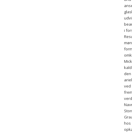
anse
glas
udvi
bear
i fo
Resu
møns
form
omkr
Mick
kald
den 
arie
ved 
frem
verd
Navn
Sto
Graa
hos 
opka