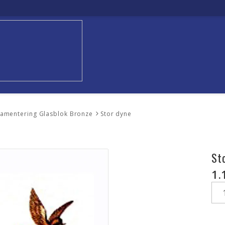
amentering Glasblok Bronze
Stor dyne
St
1.