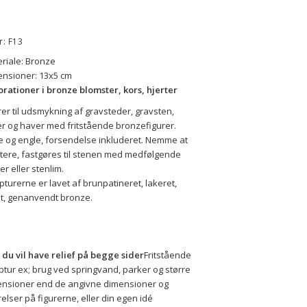
r: F13
riale: Bronze
nsioner: 13x5 cm
rationer i bronze blomster, kors, hjerter
rer til udsmykning af gravsteder, gravsten, 
er og haver med fritstående bronzefigurer.
e og engle, forsendelse inkluderet. Nemme at 
ere, fastgøres til stenen med medfølgende 
er eller stenlim.
pturerne er lavet af brunpatineret, lakeret, 
t, genanvendt bronze. 
 du vil have relief på begge sider
Fritstående 
ptur ex; brug ved springvand, parker og større 
nsioner end de angivne dimensioner og 
relser på figurerne, eller din egen idé