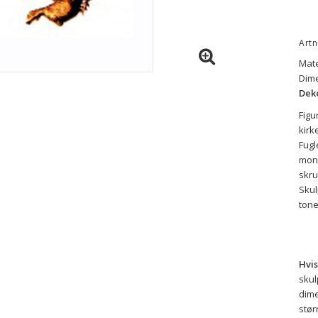
Artn
Mate
Dime
Deko
Figu
kirk
Fugl
mont
skru
Skul
tone
Hvis
skul
dime
stør