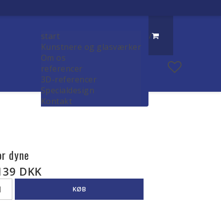
start
/
Kunstnere og glasværker
Om os
referencer
3D-referencer
Specialdesign
Kontakt
or dyne
139 DKK
KØB