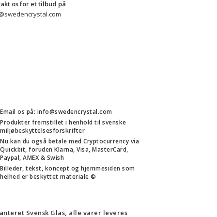
kontakt os for et tilbud på 
o@swedencrystal.com
Email os på: info@swedencrystal.com
Produkter fremstillet i henhold til svenske
miljøbeskyttelsesforskrifter
Nu kan du også betale med Cryptocurrency via
Quickbit, foruden Klarna, Visa, MasterCard,
Paypal, AMEX & Swish
Billeder, tekst, koncept og hjemmesiden som
helhed er beskyttet materiale ©
anteret Svensk Glas, alle varer leveres