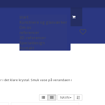
start
/
Kunstnere og glasværker
Om os
referencer
3D-referencer
Specialdesign
Kontakt
 i det klare krystal. Smuk vase på verandaen i
NAVN