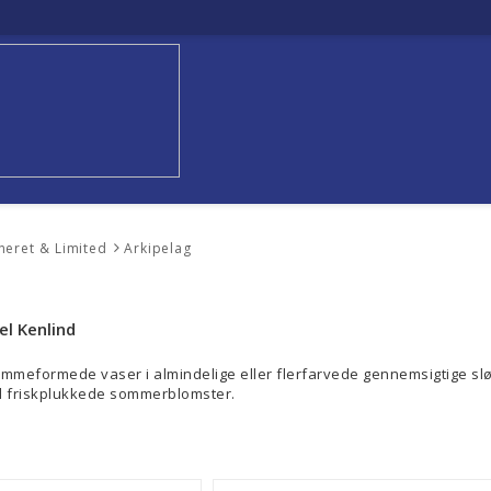
neret & Limited
Arkipelag
el Kenlind
ommeformede vaser i almindelige eller flerfarvede gennemsigtige slør
 friskplukkede sommerblomster.