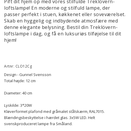
Pift dit hjem op med vores stilfulde Treklövern-
loftslampe! En moderne og stilfuld lampe, der
passer perfekt i stuen, køkkenet eller soveværelset.
Skab en hyggelig og indbydende atmosfære med
denne elegante belysning. Bestil din Treklövern-
loftslampe i dag, og få en luksuriøs tilføjelse til dit
hjem!
Artnr: CLO12Cg
Design - Gunnel Svensson
Total højde: 12 cm
Diameter: 40 cm
Lyskilde: 3*20W
Kløverformet plafond med gråmalet stålskærm, RAL7015. 
Blændingsbeskyttelse i hærdet glas. 3x5W LED. Helt 
svenskproduceret lampe fra Småland.