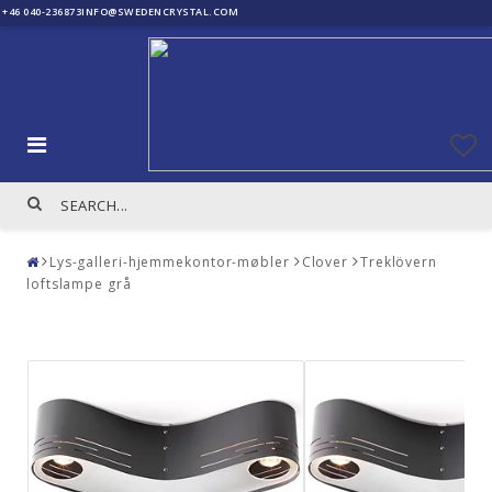
+46 040-236873
INFO@SWEDENCRYSTAL.COM
Lys-galleri-hjemmekontor-møbler
Clover
Treklövern
loftslampe grå