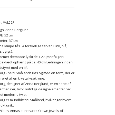
r: VAL52P
gn: Anna Berglund
E: 52 cm
eter: 37 cm
e lampe fås i 4 forskellige farver: Pink, blå, 
is og grå.
ormet dæmpbar lyskilde, E27 (medfølger)
beklædt ophæng på ca. 40 cm.
Ledningen 
indeni 
dstyret med en lift.
org - helt i Smålandsglas og med en form, der er 
ireret af en krystallysekrone.
org, designet af Anna Berglund, er en serie af 
armaturer, hvor nutidige designelementer har 
 et moderne twist.
org er mundblæst i Småland, hvilket gør hvert 
ukt unikt.
09 blev Annas kunstværk Crown Jewels of 