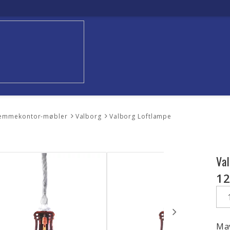
hjemmekontor-møbler
Valborg
Valborg Loftlampe
Va
12
May