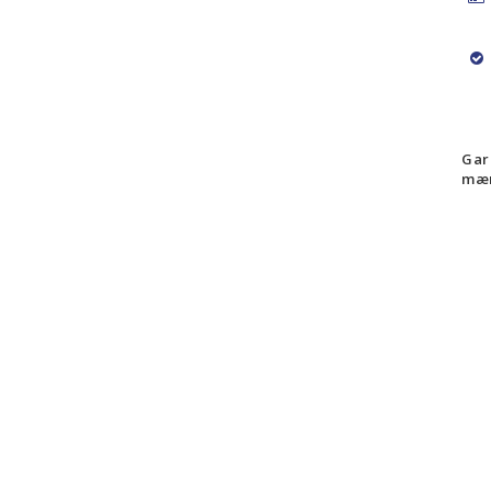
Gar
mær