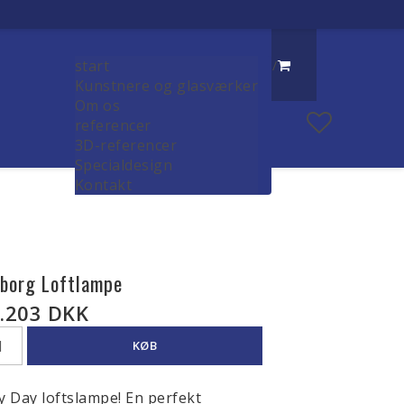
start
/
Kunstnere og glasværker
Om os
referencer
3D-referencer
Specialdesign
Kontakt
lborg Loftlampe
.203 DKK
KØB
 Day loftslampe! En perfekt