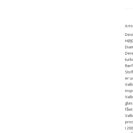
Artn
Desi
HØJD
Diam
Denn
turk
Rørf
Stof
er u
Valb
insp
Valb
glas
fået
Valb
prod
I 20