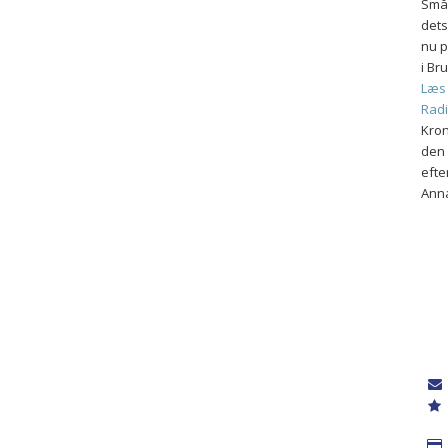
Smål
dets
nu p
i Br
Læs 
Rad
Kron
den 
efte
Ann