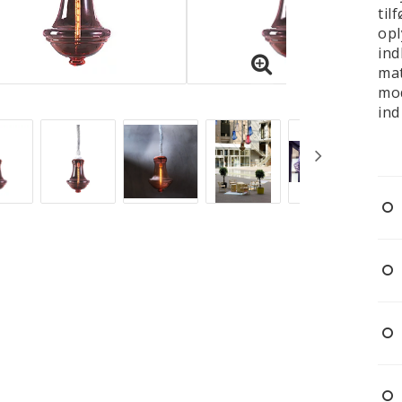
til
opl
ind
mat
mod
ind