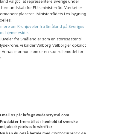
and valgt til at repræsentere Sverige under 
 formandskab for EU's ministerråd. Værket er 
ermanent placeret i Ministerrådets Lex-bygning 
uxelles.
mere om Kronjuveler fra Småland på Sveriges 
ios hjemmeside.
juveler fra Småland er som en storesøster til 
lysekrone, vi kalder Valborg. Valborg er opkaldt 
r Annas mormor, som er en stor rollemodel for 
a.
Email os på: info@swedencrystal.com
Produkter fremstillet i henhold til svenske
miljøbeskyttelsesforskrifter
Nu kan du også betale med Cryptocurrency via