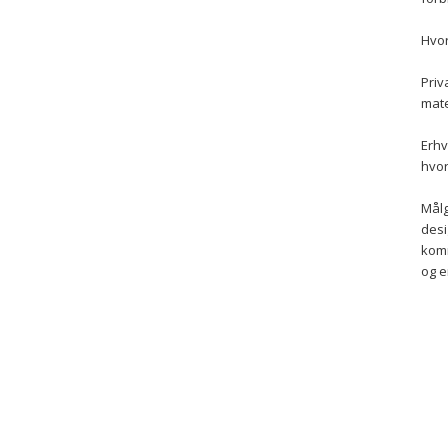
Hvor
Priv
mate
Erhv
hvor
Målg
desi
komm
og e