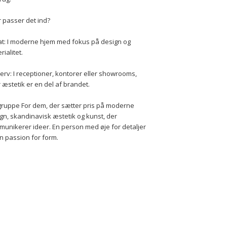
 passer det ind?
at: I moderne hjem med fokus på design og 
rialitet.
erv: I receptioner, kontorer eller showrooms, 
 æstetik er en del af brandet.
ruppe For dem, der sætter pris på moderne 
gn, skandinavisk æstetik og kunst, der 
unikerer ideer. En person med øje for detaljer 
n passion for form.