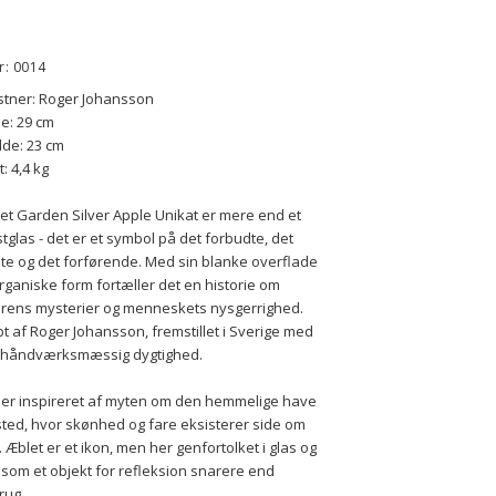
r: 0014
stner: Roger Johansson
e: 29 cm
de: 23 cm
: 4,4 kg
et Garden Silver Apple Unikat er mere end et 
tglas - det er et symbol på det forbudte, det 
lte og det forførende. Med sin blanke overflade 
rganiske form fortæller det en historie om 
rens mysterier og menneskets nysgerrighed. 
t af Roger Johansson, fremstillet i Sverige med 
r håndværksmæssig dygtighed.
er inspireret af myten om den hemmelige have 
 sted, hvor skønhed og fare eksisterer side om 
. Æblet er et ikon, men her genfortolket i glas og 
 som et objekt for refleksion snarere end 
rug.