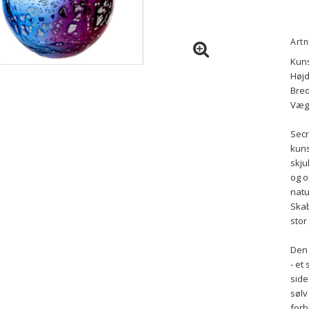
Artn
Kun
Højd
Bred
Vægt
Secr
kuns
skju
og o
natu
Skab
sto
Den 
- et
side
sølv
forb