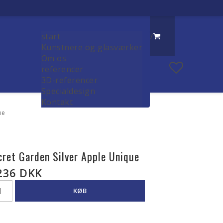
start
/
Kunstnere og glasværker
Om os
referencer
3D-referencer
Specialdesign
Kontakt
ue
cret Garden Silver Apple Unique
236 DKK
KØB