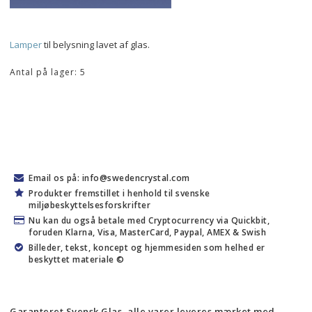
Lamper 
til belysning lavet af glas.
Antal på lager: 5
Email os på: info@swedencrystal.com
Produkter fremstillet i henhold til svenske
miljøbeskyttelsesforskrifter
Nu kan du også betale med Cryptocurrency via Quickbit,
foruden Klarna, Visa, MasterCard, Paypal, AMEX & Swish
Billeder, tekst, koncept og hjemmesiden som helhed er
beskyttet materiale ©
Garanteret Svensk Glas, alle varer leveres mærket med