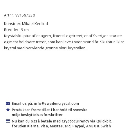
Artnr: VV1597330
Kunstner: Mikael Kenlind
Bredde: 19 cm
Krystalskulptur af et agern, frøet til egetræet, et af Sveriges største 
og mest holdbare træer, som kan leve i over tusind år. Skulptur i klar 
krystal med hvirvlende grønne slør i krystallen.
Email os på: info@swedencrystal.com
Produkter fremstillet i henhold til svenske
miljøbeskyttelsesforskrifter
Nu kan du også betale med Cryptocurrency via Quickbit,
foruden Klarna, Visa, MasterCard, Paypal, AMEX & Swish