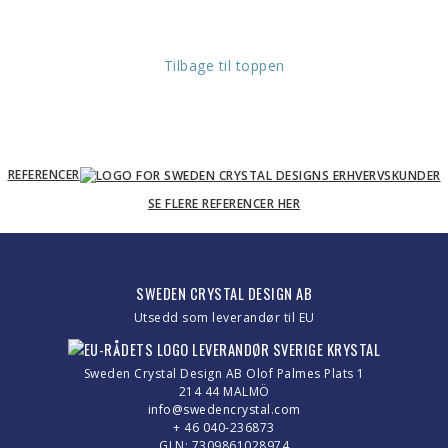
Tilbage til toppen
REFERENCER
SE FLERE REFERENCER HER
SWEDEN CRYSTAL DESIGN AB
Utsedd som leverandør til EU
Sweden Crystal Design AB Olof Palmes Plats 1
214 44 MALMÖ
info@swedencrystal.com
+ 46 040-236873
GLN: 7309861028974