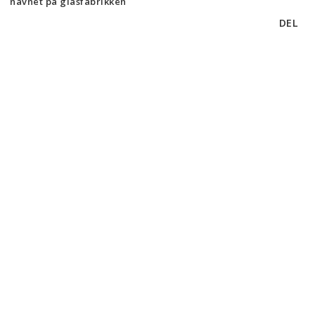
navnet på glasfabrikken
DEL