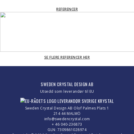
REFERENCER
SE FLERE REFERENCER HER
SWEDEN CRYSTAL DESIGN AB
Utsedd som leverandør til EU
Sweden Crystal Design AB Olof Palmes Plats 1
214 44 MALMÖ
info@swedencrystal.com
+ 46 040-236873
GLN: 7309861028974