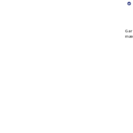
Gar
mær