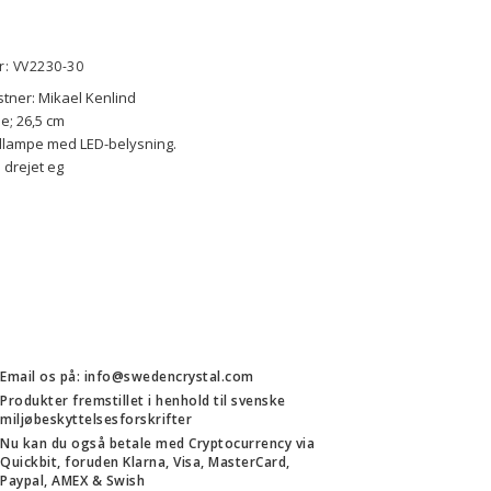
r: VV2230-30
tner: Mikael Kenlind
e; 26,5 cm
dlampe med LED-belysning.
i drejet eg
Email os på: info@swedencrystal.com
Produkter fremstillet i henhold til svenske
miljøbeskyttelsesforskrifter
Nu kan du også betale med Cryptocurrency via
Quickbit, foruden Klarna, Visa, MasterCard,
Paypal, AMEX & Swish