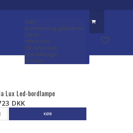
start
/
Kunstnere og glasværker
Om os
referencer
3D-referencer
Specialdesign
Kontakt
lla Lux Led-bordlampe
723 DKK
KØB