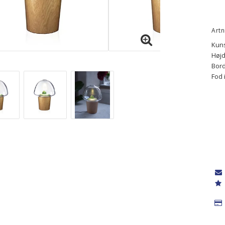
Artn
Kuns
Højd
Bor
Fod 