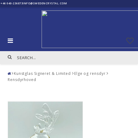
+46 040-236873
INFO@SWEDENCRYSTAL.COM
Kunstglas Signeret & Limited
Elge og rensdyr
Rensdyrhoved