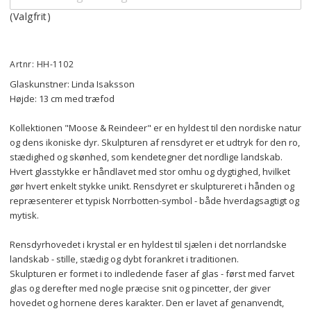
(Valgfrit)
Artnr: HH-1102
Glaskunstner: Linda Isaksson
Højde: 13 cm med træfod
Kollektionen "Moose & Reindeer" er en hyldest til den nordiske natur 
og dens ikoniske dyr. Skulpturen af rensdyret er et udtryk for den ro, 
stædighed og skønhed, som kendetegner det nordlige landskab. 
Hvert glasstykke er håndlavet med stor omhu og dygtighed, hvilket 
gør hvert enkelt stykke unikt. Rensdyret er skulptureret i hånden og 
repræsenterer et typisk Norrbotten-symbol - både hverdagsagtigt og 
mytisk.
Rensdyrhovedet i krystal er en hyldest til sjælen i det norrlandske 
landskab - stille, stædig og dybt forankret i traditionen.
Skulpturen er formet i to indledende faser af glas - først med farvet 
glas og derefter med nogle præcise snit og pincetter, der giver 
hovedet og hornene deres karakter. Den er lavet af genanvendt, 