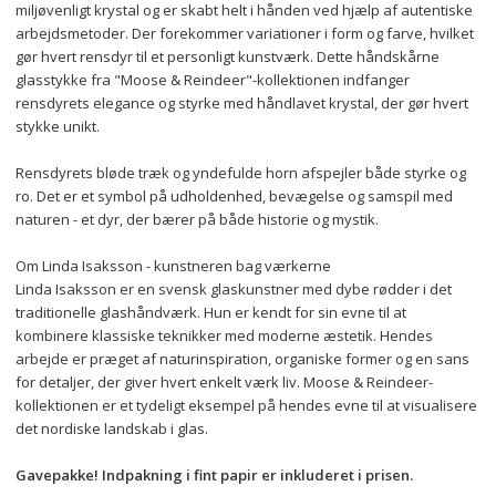
miljøvenligt krystal og er skabt helt i hånden ved hjælp af autentiske 
arbejdsmetoder. Der forekommer variationer i form og farve, hvilket 
gør hvert rensdyr til et personligt kunstværk. Dette håndskårne 
glasstykke fra "Moose & Reindeer"-kollektionen indfanger 
rensdyrets elegance og styrke med håndlavet krystal, der gør hvert 
stykke unikt.
Rensdyrets bløde træk og yndefulde horn afspejler både styrke og 
ro. Det er et symbol på udholdenhed, bevægelse og samspil med 
naturen - et dyr, der bærer på både historie og mystik.
Om Linda Isaksson - kunstneren bag værkerne
Linda Isaksson er en svensk glaskunstner med dybe rødder i det 
traditionelle glashåndværk. Hun er kendt for sin evne til at 
kombinere klassiske teknikker med moderne æstetik. Hendes 
arbejde er præget af naturinspiration, organiske former og en sans 
for detaljer, der giver hvert enkelt værk liv. Moose & Reindeer-
kollektionen er et tydeligt eksempel på hendes evne til at visualisere 
det nordiske landskab i glas. 
Gavepakke! Indpakning i fint papir er inkluderet i prisen.