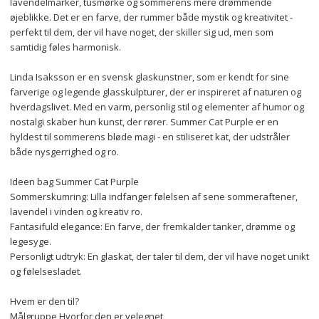
lavendelmarker, tusmørke og sommerens mere drømmende 
øjeblikke. Det er en farve, der rummer både mystik og kreativitet - 
perfekt til dem, der vil have noget, der skiller sig ud, men som 
samtidig føles harmonisk.
Linda Isaksson er en svensk glaskunstner, som er kendt for sine 
farverige og legende glasskulpturer, der er inspireret af naturen og 
hverdagslivet. Med en varm, personlig stil og elementer af humor og 
nostalgi skaber hun kunst, der rører. Summer Cat Purple er en 
hyldest til sommerens bløde magi - en stiliseret kat, der udstråler 
både nysgerrighed og ro.
Ideen bag Summer Cat Purple
Sommerskumring: Lilla indfanger følelsen af sene sommeraftener, 
lavendel i vinden og kreativ ro.
Fantasifuld elegance: En farve, der fremkalder tanker, drømme og 
legesyge.
Personligt udtryk: En glaskat, der taler til dem, der vil have noget unikt 
og følelsesladet.
Hvem er den til?
Målgruppe Hvorfor den er velegnet